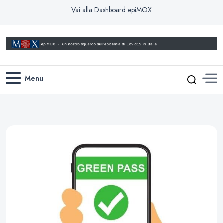
Vai alla Dashboard epiMOX
Comprendere i dati e prevedere gli sviluppi della pandemia di Covid19 in
EpiMOX
Italia
Menu